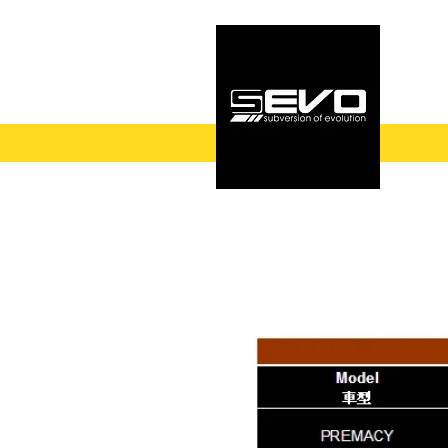
‖
FORD
‖
NISSAN