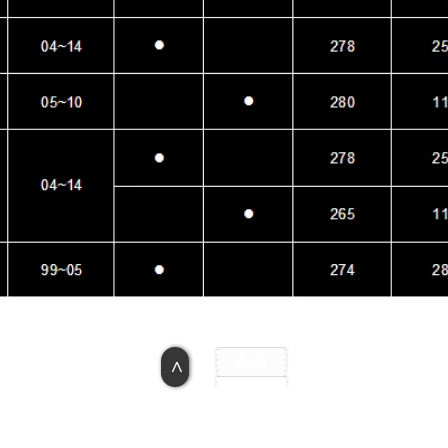
Back
>