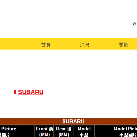
立
首頁
消息
關於
‖
FORD
‖
HONDA
‖
MAZDA
‖
MITSUBISHI
‖
SUBARU
‖
SUZUKI