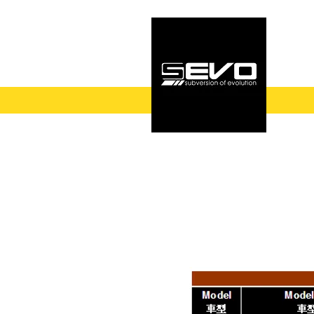
‖
BMW
‖
LUXGEN
‖
SKODA