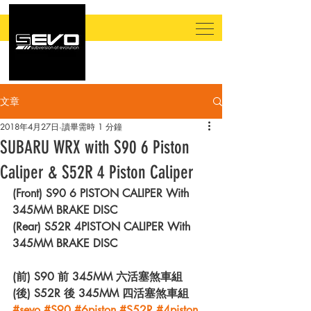
文章
2018年4月27日
讀畢需時 1 分鐘
SUBARU WRX with S90 6 Piston
Caliper & S52R 4 Piston Caliper
(Front) S90 6 PISTON CALIPER With 
345MM BRAKE DISC
(Rear) S52R 4PISTON CALIPER With 
345MM BRAKE DISC
(前) S90 前 345MM 六活塞煞車組
(後) S52R 後 345MM 四活塞煞車組
#sevo
#S90
#6piston
#S52R
#4piston