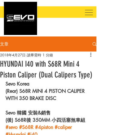
文章
2018年4月27日
讀畢需時 1 分鐘
HYUNDAI I40 with S68R Mini 4
Piston Caliper (Dual Calipers Type)
Sevo Korea 
(Rear) S68R MINI 4 PISTON CALIPER 
WITH 350 BRAKE DISC
Sevo 韓國 安裝&銷售
(後) S68R後 350MM 小四活塞煞車組
#sevo
#S68R
#4piston
#caliper
#Hyundai
#i40