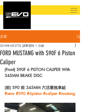
文章
2018年4月27日
讀畢需時 1 分鐘
FORD MUSTANG with S90F 6 Piston
Caliper
(Front) S90F 6 PISTON CALIPER With 
345MM BRAKE DISC
(前) S90 前 345MM 六活塞煞車組
#sevo
#S90
#6piston
#caliper
#mustang