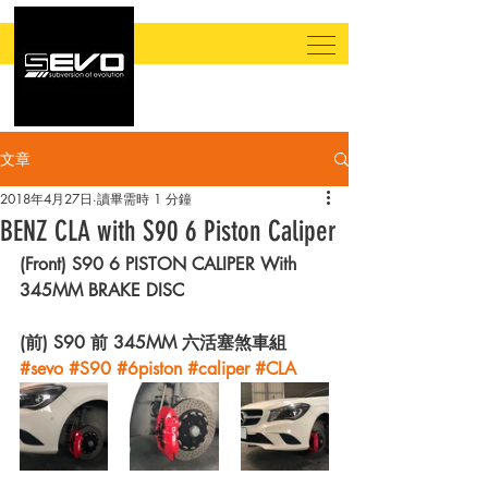
文章
2018年4月27日
讀畢需時 1 分鐘
BENZ CLA with S90 6 Piston Caliper
(Front) S90 6 PISTON CALIPER With 
345MM BRAKE DISC
(前) S90 前 345MM 六活塞煞車組
#sevo
#S90
#6piston
#caliper
#CLA