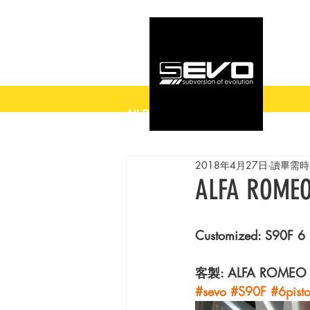
All Posts
2018年4月27日
讀畢需時 
ALFA ROMEO 
Customized: S90F 6
客製: ALFA ROME
#sevo
#S90F
#6pist