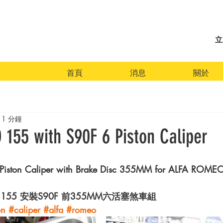
立
首頁
消息
關於
1 分鐘
155 with S90F 6 Piston Caliper
 Piston Caliper with Brake Disc 355MM for ALFA ROME
O 155 安裝S90F 前355MM六活塞煞車組
on
#caliper
#alfa
#romeo