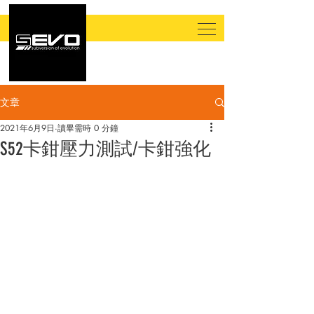
文章
2021年6月9日
讀畢需時 0 分鐘
S52卡鉗壓力測試/卡鉗強化