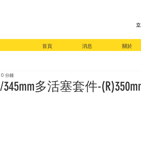
立
首頁
消息
關於
0 分鐘
)S52/345mm多活塞套件-(R)35